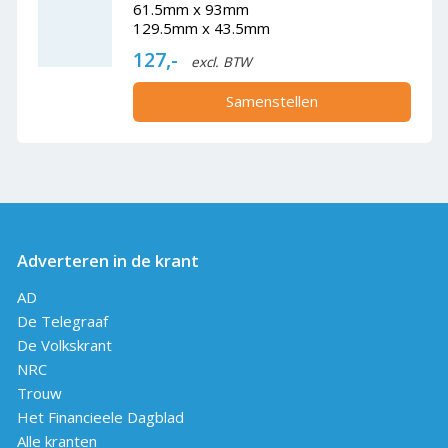
61.5mm x 93mm
129.5mm x 43.5mm
127,-
excl. BTW
Samenstellen
Adverteren in de krant
AD
De Telegraaf
De Volkskrant
NRC
Trouw
Het Financieele Dagblad
Alle kranten