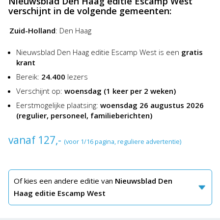
Nieuwsblad Den Haag editie Escamp West
in Nieuwsblad Den Haag was nog nooit zo goedkoop en
verschijnt in de volgende gemeenten:
gemakkelijk!
Zuid-Holland
:
Den Haag
Nieuwsblad Den Haag editie Escamp West is een
gratis
krant
Bereik:
24.400
lezers
Verschijnt op:
woensdag
(1 keer per 2 weken)
Eerstmogelijke plaatsing:
woensdag 26 augustus 2026
(regulier, personeel, familieberichten)
vanaf 127,-
(voor 1/16 pagina, reguliere advertentie)
Of kies een andere editie van
Nieuwsblad Den
Haag editie Escamp West