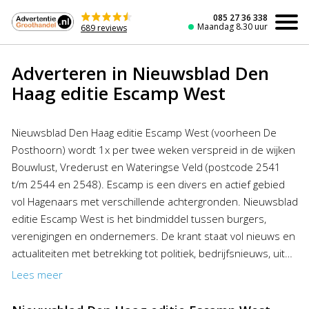
Naar
de
085 27 36 338
Maandag 8.30 uur
689 reviews
inhoud
Adverteren in Nieuwsblad Den
Haag editie Escamp West
Nieuwsblad Den Haag editie Escamp West (voorheen De
Posthoorn) wordt 1x per twee weken verspreid in de wijken
Bouwlust, Vrederust en Wateringse Veld (postcode 2541
t/m 2544 en 2548). Escamp is een divers en actief gebied
vol Hagenaars met verschillende achtergronden. Nieuwsblad
editie Escamp West is het bindmiddel tussen burgers,
verenigingen en ondernemers. De krant staat vol nieuws en
actualiteiten met betrekking tot politiek, bedrijfsnieuws, uit
en sport. Wilt u adverteren in Nieuwsblad Den Haag dan
Lees meer
kunt u profiteren van de aantrekkelijke kortingen van de
Advertentiegroothandel. Het plaatsen van een advertentie