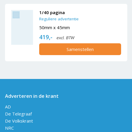
1/40 pagina
Reguliere advertentie
50mm x 45mm
419,-
excl. BTW
Samenstellen
Adverteren in de krant
AD
De Telegraaf
De Volkskrant
NRC