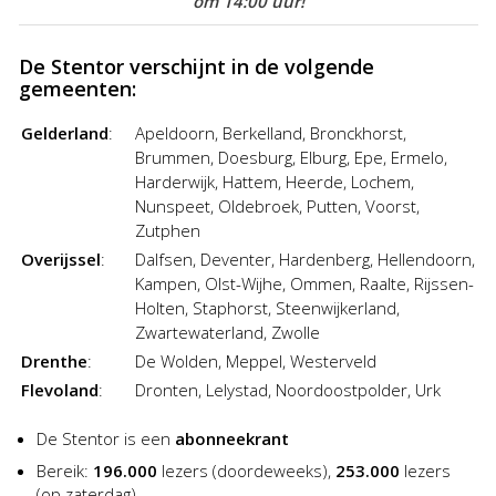
om 14:00 uur!
plaatsen van een advertentie in De Stentor was nog nooit zo
goedkoop en gemakkelijk!
De Stentor verschijnt in de volgende
gemeenten:
Gelderland
:
Apeldoorn, Berkelland, Bronckhorst,
Brummen, Doesburg, Elburg, Epe, Ermelo,
Harderwijk, Hattem, Heerde, Lochem,
Nunspeet, Oldebroek, Putten, Voorst,
Zutphen
Overijssel
:
Dalfsen, Deventer, Hardenberg, Hellendoorn,
Kampen, Olst-Wijhe, Ommen, Raalte, Rijssen-
Holten, Staphorst, Steenwijkerland,
Zwartewaterland, Zwolle
Drenthe
:
De Wolden, Meppel, Westerveld
Flevoland
:
Dronten, Lelystad, Noordoostpolder, Urk
De Stentor is een
abonneekrant
Bereik:
196.000
lezers (doordeweeks),
253.000
lezers
(op zaterdag)