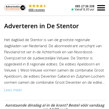
Naar
de
085 27 36 338
Vanaf 8.30 uur
688 reviews
inhoud
Adverteren in De Stentor
Het dagblad de Stentor is van de grootste regionale
dagbladen van Nederland. De abonneekrant verschijnt van
Flevoland tot ver in de Achterhoek en van Noordoost-
Overijssel tot de zuidwestelijke Veluwe. De Stentor is
opgedeeld in 8 regionale edities. De edities Apeldoorn en
Veluwe | West-Veluwe vormen samen de combinatie Groot
Apeldoorn, de edities Deventer-Salland en Zutphen-Lochem
vormen samen de combinatie Groot Deventer en de edities
Zwolle, Kampen & Flevoland, Vechtdal en Kop van Overijssel
Lees meer
vormen samen de combinatie Goot Zwolle. Wilt u
adverteren in alle edities dan kunt u profiteren van de
Aanstaande dinsdag al in de krant? Bestel vóór vandaag
aantrekkelijke kortingen van de Advertentiegroothandel. Het