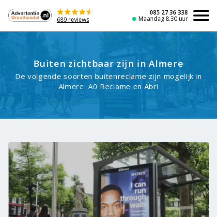
Naar
de
085 27 36 338
Maandag 8.30 uur
689 reviews
inhoud
Buiten zichtbaar zijn in Almere
De volgende soorten buitenreclame zijn mogelijk in
Almere: A0 Reclame en Abri