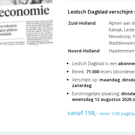
Leidsch Dagblad verschijnt
Zuid-Holland
:
Alphen aan d
Katwijk, Leid
Nieuwkoop, N
Waddinxveen
Noord-Holland
:
Haarlemmerm
Leidsch Dagblad is een
abonne
Bereik:
71.000
lezers (doordewe
Verschijnt op:
maandag
,
dinsd
zaterdag
Eerstmogelijke plaatsing:
dinsda
woensdag 12 augustus 2026 (r
vanaf 198,-
(voor 1/20 pagina,