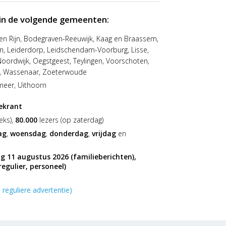
 in de volgende gemeenten:
en Rijn, Bodegraven-Reeuwijk, Kaag en Braassem,
en, Leiderdorp, Leidschendam-Voorburg, Lisse,
oordwijk, Oegstgeest, Teylingen, Voorschoten,
, Wassenaar, Zoeterwoude
eer, Uithoorn
ekrant
eks),
80.000
lezers (op zaterdag)
ag
,
woensdag
,
donderdag
,
vrijdag
en
g 11 augustus 2026 (familieberichten),
egulier, personeel)
 reguliere advertentie)