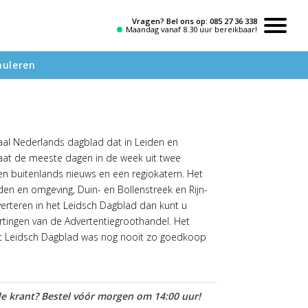
Vragen? Bel ons op:
085 27 36 338
Maandag vanaf 8.30 uur bereikbaar!
nuleren
aal Nederlands dagblad dat in Leiden en
taat de meeste dagen in de week uit twee
en buitenlands nieuws en een regiokatern. Het
iden en omgeving, Duin- en Bollenstreek en Rijn-
verteren in het Leidsch Dagblad dan kunt u
ortingen van de Advertentiegroothandel. Het
het Leidsch Dagblad was nog nooit zo goedkoop
e krant? Bestel vóór morgen om 14:00 uur!