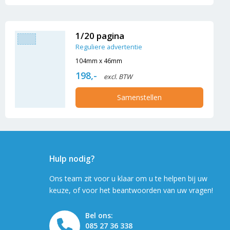
1/20 pagina
Reguliere advertentie
104mm x 46mm
198,-
excl. BTW
Samenstellen
Hulp nodig?
Ons team zit voor u klaar om u te helpen bij uw
keuze, of voor het beantwoorden van uw vragen!
Bel ons:
085 27 36 338