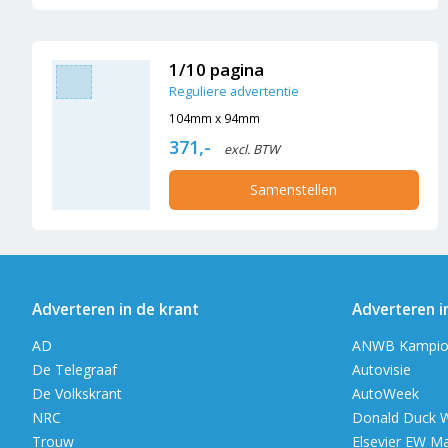
1/10 pagina
Reguliere advertentie
104mm x 94mm
371,-
excl. BTW
Samenstellen
Adverteren in de krant
Adverteren i
AD
ANWB Kampio
De Telegraaf
Autovisie
De Volkskrant
AutoWeek
NRC
Donald Duck 
Trouw
Elsevier EW M