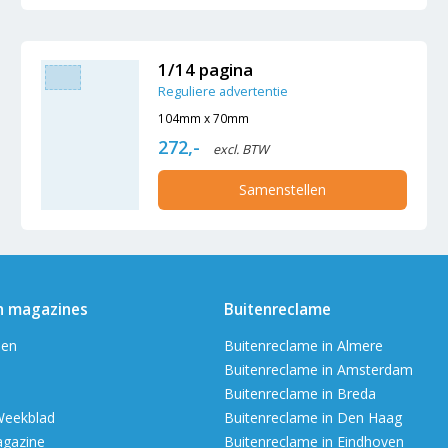
1/14 pagina
Reguliere advertentie
104mm x 70mm
272,-
excl. BTW
Samenstellen
n magazines
Buitenreclame
en
Buitenreclame in Almere
Buitenreclame in Amsterdam
Buitenreclame in Breda
Weekblad
Buitenreclame in Den Haag
agazine
Buitenreclame in Eindhoven