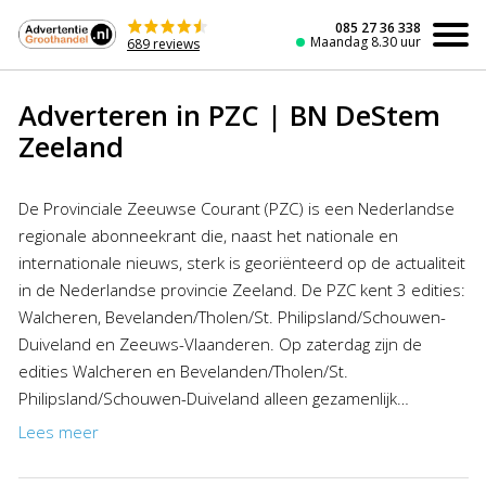
Naar
de
085 27 36 338
Maandag 8.30 uur
689 reviews
inhoud
Adverteren in PZC | BN DeStem
Zeeland
De Provinciale Zeeuwse Courant (PZC) is een Nederlandse
regionale abonneekrant die, naast het nationale en
internationale nieuws, sterk is georiënteerd op de actualiteit
in de Nederlandse provincie Zeeland. De PZC kent 3 edities:
Walcheren, Bevelanden/Tholen/St. Philipsland/Schouwen-
Duiveland en Zeeuws-Vlaanderen. Op zaterdag zijn de
edities Walcheren en Bevelanden/Tholen/St.
Philipsland/Schouwen-Duiveland alleen gezamenlijk
inzetbaar als PZC Midden-Zeeland. Personeelsadvertenties
Lees meer
worden in alle edities geplaatst. Wilt u adverteren in alle
edities dan kunt u profiteren van de aantrekkelijke kortingen