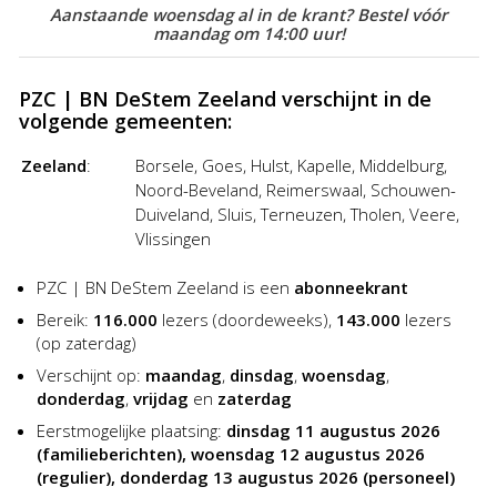
Aanstaande woensdag al in de krant? Bestel vóór
van de Advertentiegroothandel. Het plaatsen van een
maandag om 14:00 uur!
advertentie in de Provinciale Zeeuwse Courant was nog
nooit zo goedkoop en gemakkelijk!
PZC | BN DeStem Zeeland verschijnt in de
volgende gemeenten:
Zeeland
:
Borsele, Goes, Hulst, Kapelle, Middelburg,
Noord-Beveland, Reimerswaal, Schouwen-
Duiveland, Sluis, Terneuzen, Tholen, Veere,
Vlissingen
PZC | BN DeStem Zeeland is een
abonneekrant
Bereik:
116.000
lezers (doordeweeks),
143.000
lezers
(op zaterdag)
Verschijnt op:
maandag
,
dinsdag
,
woensdag
,
donderdag
,
vrijdag
en
zaterdag
Eerstmogelijke plaatsing:
dinsdag 11 augustus 2026
(familieberichten), woensdag 12 augustus 2026
(regulier), donderdag 13 augustus 2026 (personeel)