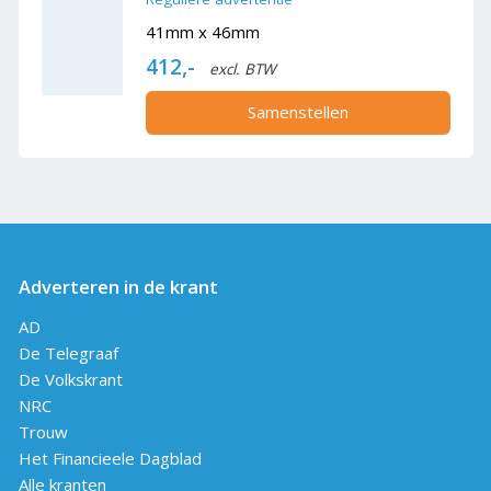
41mm x 46mm
412,-
excl. BTW
Samenstellen
Adverteren in de krant
AD
De Telegraaf
De Volkskrant
NRC
Trouw
Het Financieele Dagblad
Alle kranten