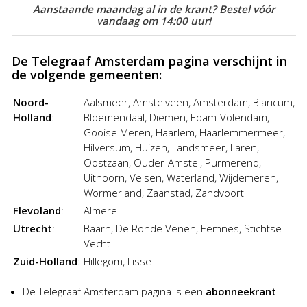
Aanstaande maandag al in de krant? Bestel vóór
aantrekkelijke kortingen van de Advertentiegroothandel. Het
vandaag om 14:00 uur!
plaatsen van een advertentie in De Telegraaf was nog nooit
zo goedkoop en gemakkelijk!
De Telegraaf Amsterdam pagina verschijnt in
de volgende gemeenten:
Noord-
Aalsmeer, Amstelveen, Amsterdam, Blaricum,
Holland
:
Bloemendaal, Diemen, Edam-Volendam,
Gooise Meren, Haarlem, Haarlemmermeer,
Hilversum, Huizen, Landsmeer, Laren,
Oostzaan, Ouder-Amstel, Purmerend,
Uithoorn, Velsen, Waterland, Wijdemeren,
Wormerland, Zaanstad, Zandvoort
Flevoland
:
Almere
Utrecht
:
Baarn, De Ronde Venen, Eemnes, Stichtse
Vecht
Zuid-Holland
:
Hillegom, Lisse
De Telegraaf Amsterdam pagina is een
abonneekrant