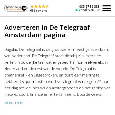
Naar
de
085 27 36 338
Vanaf 8.30 uur
688 reviews
inhoud
Adverteren in De Telegraaf
Amsterdam pagina
Dagblad De Telegraaf is de grootste en meest gelezen krant
van Nederland. De Telegraaf staat dichtbij zijn lezers en
vertelt in duidelijke taal wat er gebeurt in hun leefwereld, in
Nederland en de rest van de wereld. De Telegraaf is
onafhankelijk en uitgesproken, en durft een mening te
hebben. De journalisten van De Telegraaf verzorgen 24 uur
per dag actueel nieuws en achtergronden op het gebied van
nieuws, sport, finance en entertainment. Doordeweeks
besteedt De Telegraaf op een volledige spread aandacht
Lees meer
aan het nieuws uit Amsterdam. Wilt u adverteren op de
Amsterdam pagina dan kunt u profiteren van de