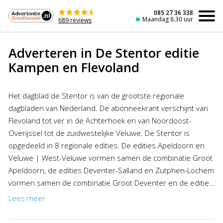
Naar
de
085 27 36 338
Maandag 8.30 uur
689 reviews
inhoud
Adverteren in De Stentor editie
Kampen en Flevoland
Het dagblad de Stentor is van de grootste regionale
dagbladen van Nederland. De abonneekrant verschijnt van
Flevoland tot ver in de Achterhoek en van Noordoost-
Overijssel tot de zuidwestelijke Veluwe. De Stentor is
opgedeeld in 8 regionale edities. De edities Apeldoorn en
Veluwe | West-Veluwe vormen samen de combinatie Groot
Apeldoorn, de edities Deventer-Salland en Zutphen-Lochem
vormen samen de combinatie Groot Deventer en de edities
Zwolle, Kampen & Flevoland, Vechtdal en Kop van Overijssel
Lees meer
vormen samen de combinatie Goot Zwolle. Wilt u
adverteren in de editie Kampen & Flevoland dan kunt u