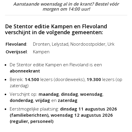
Aanstaande woensdag al in de krant? Bestel vóór
profiteren van de aantrekkelijke kortingen van de
morgen om 14:00 uur!
Advertentiegroothandel. Het plaatsen van een advertentie
in De Stentor was nog nooit zo goedkoop en gemakkelijk!
De Stentor editie Kampen en Flevoland
verschijnt in de volgende gemeenten:
Flevoland
:
Dronten, Lelystad, Noordoostpolder, Urk
Overijssel
:
Kampen
De Stentor editie Kampen en Flevoland is een
abonneekrant
Bereik:
14.500
lezers (doordeweeks),
19.300
lezers (op
zaterdag)
Verschijnt op:
maandag
,
dinsdag
,
woensdag
,
donderdag
,
vrijdag
en
zaterdag
Eerstmogelijke plaatsing:
dinsdag 11 augustus 2026
(familieberichten), woensdag 12 augustus 2026
(regulier, personeel)