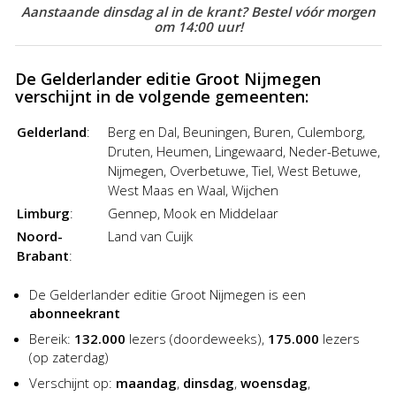
Aanstaande dinsdag al in de krant? Bestel vóór morgen
goedkoop en gemakkelijk!
om 14:00 uur!
De Gelderlander editie Groot Nijmegen
verschijnt in de volgende gemeenten:
Gelderland
:
Berg en Dal, Beuningen, Buren, Culemborg,
Druten, Heumen, Lingewaard, Neder-Betuwe,
Nijmegen, Overbetuwe, Tiel, West Betuwe,
West Maas en Waal, Wijchen
Limburg
:
Gennep, Mook en Middelaar
Noord-
Land van Cuijk
Brabant
:
De Gelderlander editie Groot Nijmegen is een
abonneekrant
Bereik:
132.000
lezers (doordeweeks),
175.000
lezers
(op zaterdag)
Verschijnt op:
maandag
,
dinsdag
,
woensdag
,