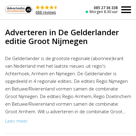
Naar
de
085 27 36 338
Morgen 8.30 uur
688 reviews
inhoud
Adverteren in De Gelderlander
editie Groot Nijmegen
De Gelderlander is de grootste regionale (abonnee)krant
van Nederland met het laatste nieuws uit regio's
Achterhoek, Arnhem en Nijmegen. De Gelderlander is
opgedeeld in 4 regionale edities. De edities Regio Nijmegen
en Betuwe/Rivierenland vormen samen de combinatie
Groot Nijmegen. De edities Regio Arnhem, Regio Doetinchem
en Betuwe/Rivierenland vormen samen de combinatie
Groot Arnhem. Wilt u adverteren in de combinatie Groot
Nijmegen dan kunt u profiteren van de aantrekkelijke
Lees meer
kortingen van de Advertentiegroothandel. Het plaatsen van
een advertentie in De Gelderlander was nog nooit zo