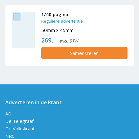
1/40 pagina
Reguliere advertentie
50mm x 45mm
269,-
excl. BTW
Samenstellen
Adverteren in de krant
AD
De Telegraaf
De Volkskrant
NRC