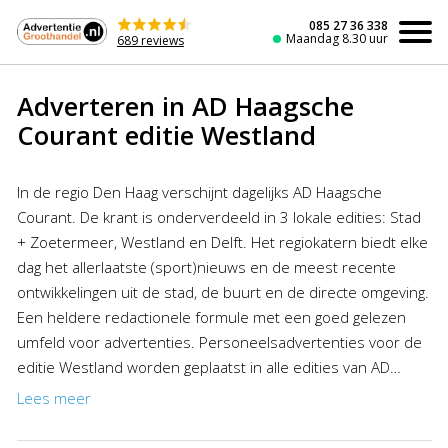
Naar
de
085 27 36 338
Maandag 8.30 uur
689 reviews
inhoud
Adverteren in AD Haagsche
Courant editie Westland
In de regio Den Haag verschijnt dagelijks AD Haagsche
Courant. De krant is onderverdeeld in 3 lokale edities: Stad
+ Zoetermeer, Westland en Delft. Het regiokatern biedt elke
dag het allerlaatste (sport)nieuws en de meest recente
ontwikkelingen uit de stad, de buurt en de directe omgeving.
Een heldere redactionele formule met een goed gelezen
umfeld voor advertenties. Personeelsadvertenties voor de
editie Westland worden geplaatst in alle edities van AD
Haagsche Courant. Familieberichten worden tevens
Lees meer
geplaatst in de editie Delft. Wilt u adverteren in AD Haagsche
Courant (editie Westland) dan kunt u profiteren van de