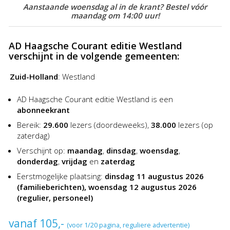
Aanstaande woensdag al in de krant? Bestel vóór
aantrekkelijke kortingen van de Advertentiegroothandel. Het
maandag om 14:00 uur!
plaatsen van een advertentie in AD Haagsche Courant was
nog nooit zo goedkoop en gemakkelijk!
AD Haagsche Courant editie Westland
verschijnt in de volgende gemeenten:
Zuid-Holland
:
Westland
AD Haagsche Courant editie Westland is een
abonneekrant
Bereik:
29.600
lezers (doordeweeks),
38.000
lezers (op
zaterdag)
Verschijnt op:
maandag
,
dinsdag
,
woensdag
,
donderdag
,
vrijdag
en
zaterdag
Eerstmogelijke plaatsing:
dinsdag 11 augustus 2026
(familieberichten), woensdag 12 augustus 2026
(regulier, personeel)
vanaf 105,-
(voor 1/20 pagina, reguliere advertentie)