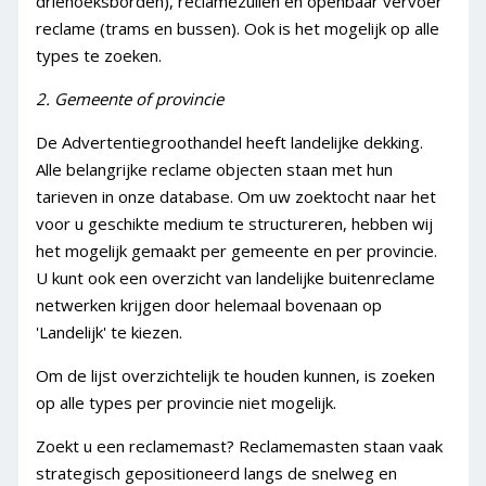
driehoeksborden), reclamezuilen en openbaar vervoer
reclame (trams en bussen). Ook is het mogelijk op alle
Laten ontwerpen
types te zoeken.
Drukwerk Buitenreclame
Aanlevermethodes
2. Gemeente of provincie
Accountgegevens
De Advertentiegroothandel heeft landelijke dekking.
Alle belangrijke reclame objecten staan met hun
Nieuwe klant
tarieven in onze database.
Om uw zoektocht naar het
Gegevens wijzigen
voor u geschikte medium te structureren, hebben wij
Wachtwoord vergeten
het mogelijk gemaakt per gemeente en per provincie.
Nieuwsbrief
U kunt ook een overzicht van landelijke buitenreclame
netwerken krijgen door helemaal bovenaan op
Betalen
'Landelijk' te kiezen.
Betalingsmethoden
Om de lijst overzichtelijk te houden kunnen, is zoeken
Factuur
op alle types per provincie niet mogelijk.
Herinnering
Zoekt u een reclamemast? Reclamemasten staan vaak
Overige
strategisch gepositioneerd langs de snelweg en