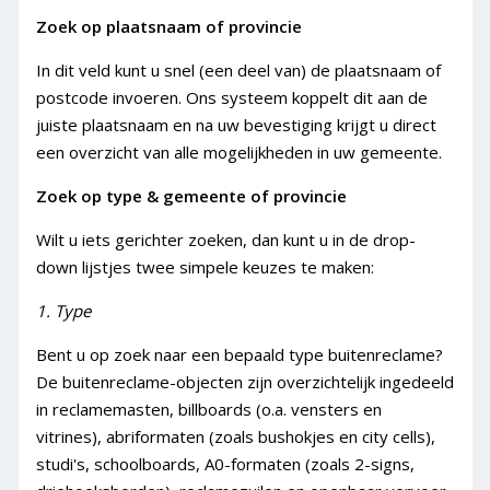
Last minute deals
Zoek op plaatsnaam of provincie
Bestellen (Buitenreclame)
In dit veld kunt u snel (een deel van) de plaatsnaam of
Media vergelijken
postcode invoeren. Ons systeem koppelt dit aan de
juiste plaatsnaam en na uw bevestiging krijgt u direct
Bestelproces
een overzicht van alle mogelijkheden in uw gemeente.
Bestelstatussen
Bestelling annuleren
Zoek op type & gemeente of provincie
Last minute deals
Wilt u iets gerichter zoeken, dan kunt u
in de drop-
Advertentiegroothandel
down lijstjes twee simpele keuzes te maken:
Wat doen wij?
1. Type
Voor wie is het?
Bent u op zoek naar een bepaald type buitenreclame?
Advies op maat
De buitenreclame-objecten zijn overzichtelijk ingedeeld
Offerte aanvragen
in reclamemasten, billboards (o.a. vensters en
vitrines), abriformaten (zoals bushokjes en city cells),
Materiaal
studi's, schoolboards, A0-formaten (zoals 2-signs,
Aanleverspecificaties