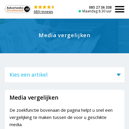
Naar
de
085 27 36 338
Maandag 8.30 uur
689 reviews
inhoud
Media vergelijken
Kies een artikel
Bestellen (Kranten)
Media vergelijken
Media vergelijken
Bestelproces
De zoekfunctie bovenaan de pagina helpt u snel een
Bestelstatussen
vergelijking te maken tussen de voor u geschikte
Bestelling annuleren
media.