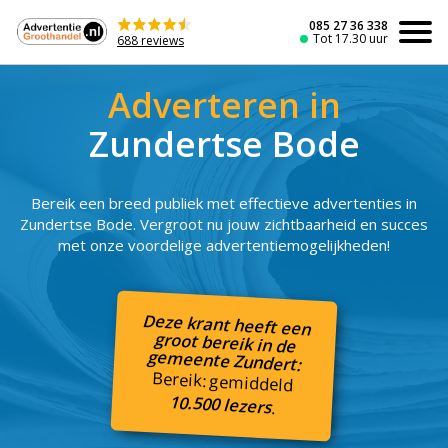
Naar
de
085 27 36 338
Tot 17.30 uur
688 reviews
inhoud
Adverteren in
Zundertse Bode
Bereik een breed publiek met effectieve advertenties in
Zundertse Bode. Vergroot nu jouw zichtbaarheid en succes
met onze voordelige advertentiemogelijkheden!
Deze krant heeft een
groot bereik in de
gemeente Zundert:
Bereik: gemiddeld
10.500 lezers
.