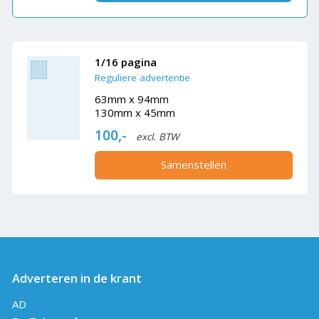
1/16 pagina
Reguliere advertentie
63mm x 94mm
130mm x 45mm
100,-
excl. BTW
Samenstellen
Adverteren in de krant
AD