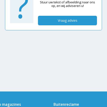
?
Stuur uw tekst of afbeelding naar ons
op, en wij adviseren u!
Vraag advies
n magazines
Buitenreclame