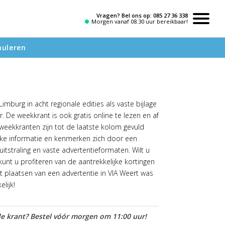
Vragen? Bel ons op:
085 27 36 338
Morgen vanaf 08.30 uur bereikbaar!
nuleren
Limburg in acht regionale edities als vaste bijlage
De weekkrant is ook gratis online te lezen en af
 weekkranten zijn tot de laatste kolom gevuld
ijke informatie en kenmerken zich door een
itstraling en vaste advertentieformaten. Wilt u
kunt u profiteren van de aantrekkelijke kortingen
t plaatsen van een advertentie in VIA Weert was
lijk!
e krant? Bestel vóór morgen om 11:00 uur!