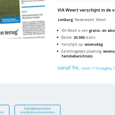
VIA Weert verschijnt in de
Limburg
:
Nederweert, Weert
VIA Weert is een
gratis- en ab
Bereik:
20.000
lezers
Verschijnt op:
woensdag
Eerstmogelijke plaatsing:
woensd
familieberichten)
vanaf 94,-
(voor 1/16 pagina, r
Familieberichten
res
overlijdensadvertenties