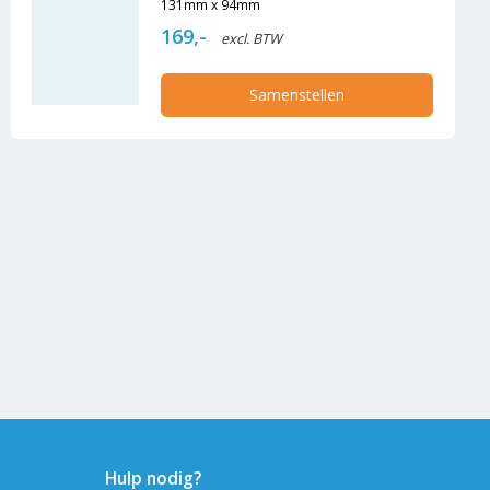
131mm x 94mm
169,-
excl. BTW
Samenstellen
Hulp nodig?