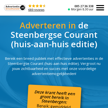
Naar
de
085 27 36 338
Morgen 8.30 uur
689 reviews
inhoud
Adverteren in
de
Steenbergse Courant
(huis-aan-huis editie)
Bereik een breed publiek met effectieve advertenties in de
Steenbergse Courant (huis-aan-huis editie). Vergroot nu
jouw zichtbaarheid en succes met onze voordelige
advertentiemogelijkheden!
Deze krant heeft een
groot bereik in
Steenbergen:
Bereik: gemiddeld