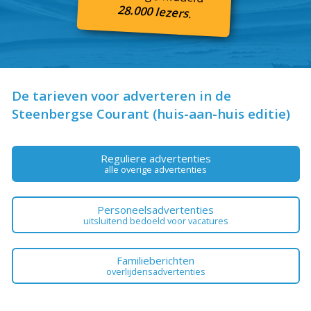
28.000 lezers
.
De tarieven voor adverteren in de
Steenbergse Courant (huis-aan-huis editie)
Reguliere advertenties
alle overige advertenties
Personeelsadvertenties
uitsluitend bedoeld voor vacatures
Familieberichten
overlijdensadvertenties