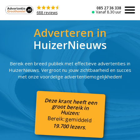
Naar
de
085 27 36 338
Vanaf 8.30 uur
688 reviews
inhoud
Adverteren in
HuizerNieuws
Bereik een breed publiek met effectieve advertenties in
HuizerNieuws. Vergroot nu jouw zichtbaarheid en succes
met onze voordelige advertentiemogelijkheden!
Deze krant heeft een
groot bereik in
Huizen:
Bereik: gemiddeld
19.700 lezers
.