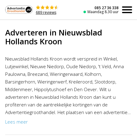
Naar
de
085 27 36 338
Maandag 8.30 uur
689 reviews
inhoud
Adverteren in Nieuwsblad
Hollands Kroon
Nieuwsblad Hollands Kroon wordt verspreid in Winkel,
Lutjewinkel, Nieuwe Niedorp, Oude Niedorp, 't Veld, Anna
Paulowna, Breezand, Wieringerwaard, Kolhorn,
Barsingerhorn, Wieringerwerf, Kreileroord, Slootdorp,
Middenmeer, Hippolytushoef en Den Oever. Wilt u
adverteren in Nieuwsblad Hollands Kroon dan kunt u
profiteren van de aantrekkelijke kortingen van de
Advertentiegroothandel. Het plaatsen van een advertentie
in Nieuwsblad Hollands Kroon was nog nooit zo goedkoop
Lees meer
en gemakkelijk!