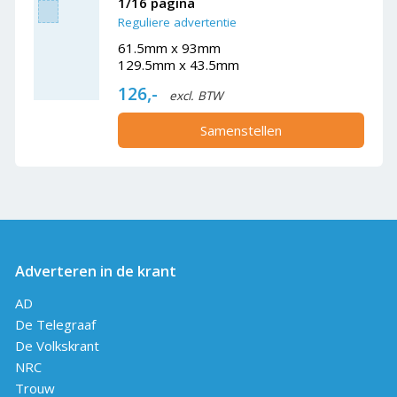
1/16 pagina
Reguliere advertentie
61.5mm x 93mm
129.5mm x 43.5mm
126,-
excl. BTW
Samenstellen
Adverteren in de krant
AD
De Telegraaf
De Volkskrant
NRC
Trouw