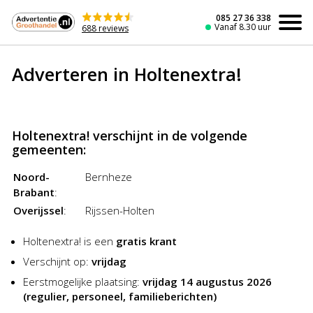
Naar
de
085 27 36 338
Vanaf 8.30 uur
688 reviews
inhoud
Adverteren in Holtenextra!
Holtenextra! verschijnt in de volgende
gemeenten:
Noord-
Bernheze
Brabant
:
Overijssel
:
Rijssen-Holten
Holtenextra! is een
gratis krant
Verschijnt op:
vrijdag
Eerstmogelijke plaatsing:
vrijdag 14 augustus 2026
(regulier, personeel, familieberichten)