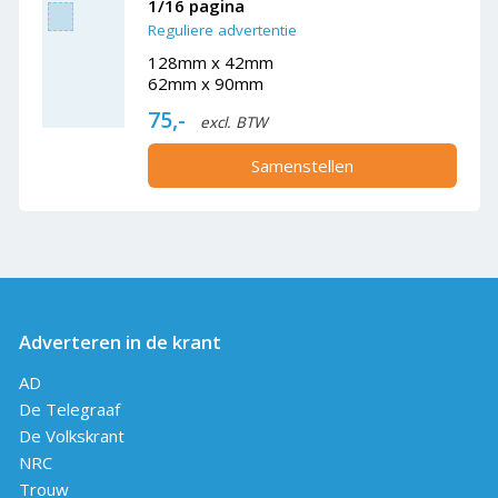
1/16 pagina
Reguliere advertentie
128mm x 42mm
62mm x 90mm
75,-
excl. BTW
Samenstellen
Adverteren in de krant
AD
De Telegraaf
De Volkskrant
NRC
Trouw