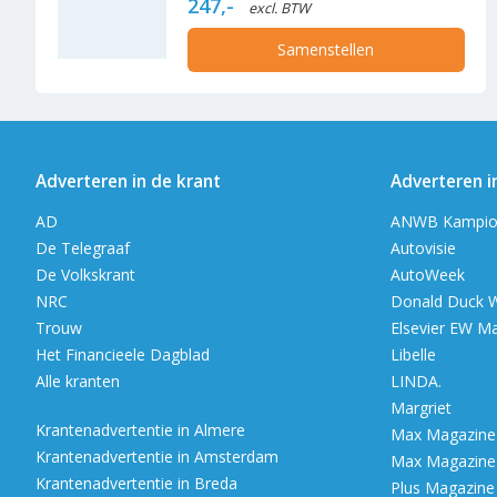
247,-
excl. BTW
Samenstellen
Adverteren in de krant
Adverteren i
AD
ANWB Kampio
De Telegraaf
Autovisie
De Volkskrant
AutoWeek
NRC
Donald Duck 
Trouw
Elsevier EW M
Het Financieele Dagblad
Libelle
Alle kranten
LINDA.
Margriet
Krantenadvertentie in Almere
Max Magazine (
Krantenadvertentie in Amsterdam
Max Magazine (
Krantenadvertentie in Breda
Plus Magazine