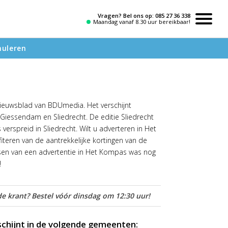
Vragen? Bel ons op:
085 27 36 338
Maandag vanaf 8.30 uur bereikbaar!
nuleren
nieuwsblad van BDUmedia. Het verschijnt
d-Giessendam en Sliedrecht. De editie Sliedrecht
erspreid in Sliedrecht. Wilt u adverteren in Het
teren van de aantrekkelijke kortingen van de
tsen van een advertentie in Het Kompas was nog
!
e krant? Bestel vóór dinsdag om 12:30 uur!
chijnt in de volgende gemeenten: