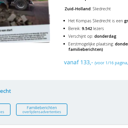
Zuid-Holland
:
Sliedrecht
Het Kompas Sliedrecht is een
g
Bereik:
9.542
lezers
Verschijnt op:
donderdag
Eerstmogelijke plaatsing:
donder
familieberichten)
vanaf 133,-
(voor 1/16 pagina,
recht
Familieberichten
res
overlijdensadvertenties