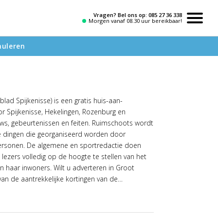
Vragen? Bel ons op:
085 27 36 338
Morgen vanaf 08.30 uur bereikbaar!
nuleren
ad Spijkenisse) is een gratis huis-aan-
or Spijkenisse, Hekelingen, Rozenburg en
ws, gebeurtenissen en feiten. Ruimschoots wordt
ke dingen die georganiseerd worden door
f personen. De algemene en sportredactie doen
lezers volledig op de hoogte te stellen van het
n haar inwoners. Wilt u adverteren in Groot
an de aantrekkelijke kortingen van de
sen van een advertentie in het Groot Nissewaard
akkelijk!