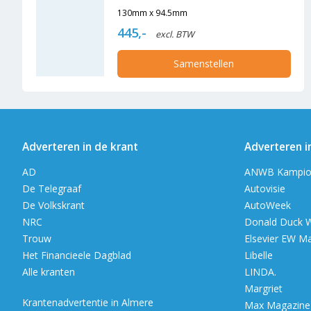
130mm x 94.5mm
445,-
excl. BTW
Samenstellen
Adverteren in de krant
Adverteren i
AD
ANWB Kampio
De Telegraaf
Autovisie
De Volkskrant
AutoWeek
NRC
Donald Duck 
Trouw
Elsevier EW M
Het Financieele Dagblad
Libelle
Alle kranten
LINDA.
Margriet
Krantenadvertentie in Almere
Max Magazine (