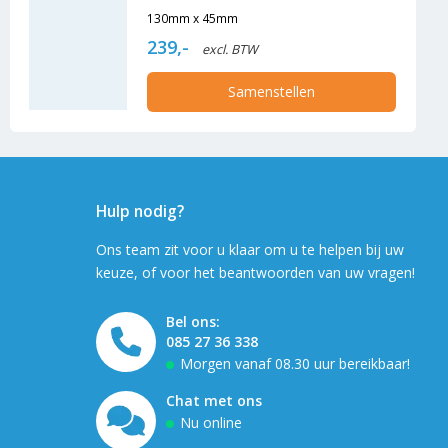
130mm x 45mm
239,-
excl. BTW
Samenstellen
Hulp nodig?
Ons team zit voor u klaar om u te helpen bij uw
keuze, of voor het beantwoorden van uw vragen!
Bel ons:
085 27 36 338
Morgen vanaf 08.30 uur bereikbaar!
Chat met ons
Nu online