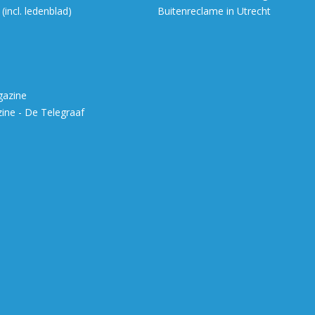
incl. ledenblad)
Buitenreclame in Utrecht
gazine
ne - De Telegraaf