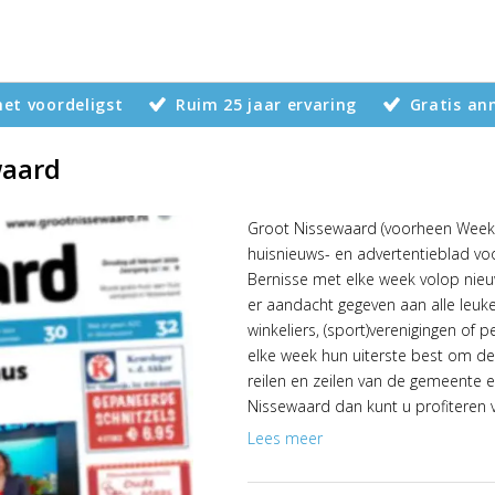
 het voordeligst
Ruim 25 jaar ervaring
Gratis an
waard
Groot Nissewaard (voorheen Weekbl
huisnieuws- en advertentieblad vo
Bernisse met elke week volop nieu
er aandacht gegeven aan alle leu
winkeliers, (sport)verenigingen o
elke week hun uiterste best om de 
reilen en zeilen van de gemeente e
Nissewaard dan kunt u profiteren v
Advertentiegroothandel. Het plaat
Lees meer
was nog nooit zo goedkoop en gem