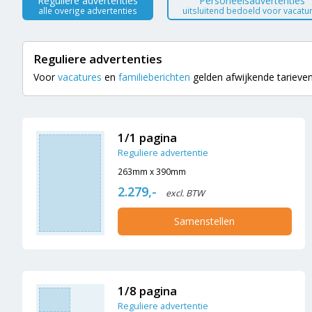
Reguliere advertenties
Personeelsadvertenties
alle overige advertenties
uitsluitend bedoeld voor vacatu
Reguliere advertenties
Voor
vacatures
en
familieberichten
gelden afwijkende tarieven.
1/1 pagina
Reguliere advertentie
263mm x 390mm
2.279,-
excl. BTW
Samenstellen
1/8 pagina
Reguliere advertentie