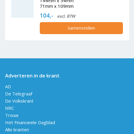
144mm x 54mm
71mm x 109mm
104,-
excl. BTW
Samenstellen
Adverteren in de krant
AD
De Telegraaf
De Volkskrant
NRC
Trouw
Het Financieele Dagblad
Alle kranten