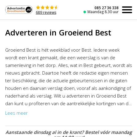
Naar
de
085 27 36 338
Maandag 8.30 uur
689 reviews
inhoud
Adverteren in Groeiend Best
Groeiend Best is hét weekblad voor Best. Iedere week
wordt een krant gemaakt, die een weerslag is van de
samenleving in het dorp. Alles, wat in Best gebeurt, wordt als
nieuws gebracht. Daartoe heeft de redactie eigen mensen
ter beschikking, die de actuele gebeurtenissen in de gaten
houden en daarvan verslag doen, vooraf als aankondiging of
naderhand als verslag. Wilt u adverteren in Groeiend Best
dan kunt u profiteren van de aantrekkelijke kortingen van de
Advertentiegroothandel. Het plaatsen van een advertentie
Lees meer
in Groeiend Best was nog nooit zo goedkoop en gemakkelijk!
Aanstaande dinsdag al in de krant? Bestel vóór maandag