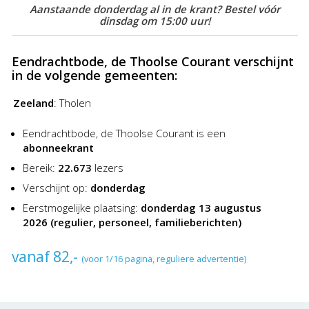
Aanstaande donderdag al in de krant? Bestel vóór
nog nooit zo goedkoop en gemakkelijk!
dinsdag om 15:00 uur!
Eendrachtbode, de Thoolse Courant verschijnt
in de volgende gemeenten:
Zeeland
:
Tholen
Eendrachtbode, de Thoolse Courant is een
abonneekrant
Bereik:
22.673
lezers
Verschijnt op:
donderdag
Eerstmogelijke plaatsing:
donderdag 13 augustus
2026 (regulier, personeel, familieberichten)
vanaf 82,-
(voor 1/16 pagina, reguliere advertentie)