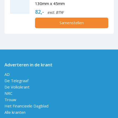
130mm x 45mm
82,-
excl. BTW
Samenstellen
Adverteren in de krant
AD
De Telegraaf
De Volkskrant
NRC
Trouw
Het Financieele Dagblad
Alle kranten