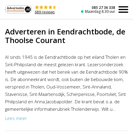
Naar
de
085 27 36 338
Maandag 8.30 uur
689 reviews
inhoud
Adverteren in Eendrachtbode, de
Thoolse Courant
Al sinds 1945 is de Eendrachtbode op het eiland Tholen en
Sint-Philipsland de meest gelezen krant. Lezersonderzoek
heeft uitgewezen dat het bereik van de Eendrachtbode 90%
is. De abonneekrant wordt, ook buiten de bebouwde kom,
verspreid in Tholen, Oud-Vossemeer, Sint-Annaland,
Stavenisse, Sint-Maartensdijk, Scherpenisse, Poortvliet, Sint
Philipsland en Anna Jacobapolder. De krant bevat o.a. de
gemeentelijke informatierubriek Tholenderwijs. Wilt u
adverteren in de Eendrachtbode dan kunt u profiteren van
Lees meer
de aantrekkelijke kortingen van de Advertentiegroothandel.
Het plaatsen van een advertentie in de Eendrachtbode was