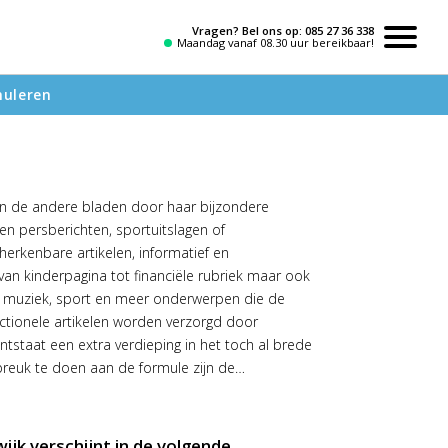
Vragen? Bel ons op:
085 27 36 338
Maandag vanaf 08.30 uur bereikbaar!
nuleren
van de andere bladen door haar bijzondere
en persberichten, sportuitslagen of
herkenbare artikelen, informatief en
an kinderpagina tot financiële rubriek maar ook
 muziek, sport en meer onderwerpen die de
ctionele artikelen worden verzorgd door
ntstaat een extra verdieping in het toch al brede
reuk te doen aan de formule zijn de
raling afgebakend voor iedere gemeente waar het
jk wordt niet huis-aan-huis bezorgd, maar is
n. Wilt u adverteren in de editie Oisterwijk dan
wijk verschijnt in de volgende