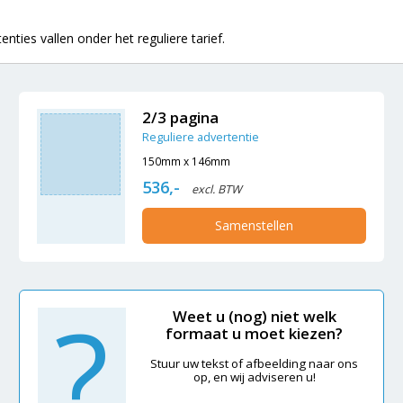
nties vallen onder het reguliere tarief.
2/3 pagina
Reguliere advertentie
150mm x 146mm
536,-
excl. BTW
Samenstellen
?
Weet u (nog) niet welk
formaat u moet kiezen?
Stuur uw tekst of afbeelding naar ons
op, en wij adviseren u!