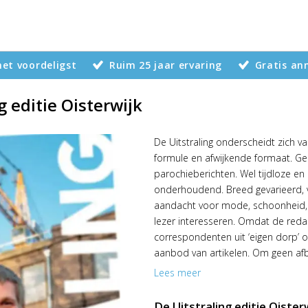
 het voordeligst
Ruim 25 jaar ervaring
Gratis an
g editie Oisterwijk
De Uitstraling onderscheidt zich 
formule en afwijkende formaat. Ge
parochieberichten. Wel tijdloze en 
onderhoudend. Breed gevarieerd, v
aandacht voor mode, schoonheid,
lezer interesseren. Omdat de reda
correspondenten uit ‘eigen dorp’ o
aanbod van artikelen. Om geen afb
verschillende edities van De Uitst
Lees meer
blad verschijnt. De editie Oisterwi
beschikbaar op diverse afhaalpunte
De Uitstraling editie Oister