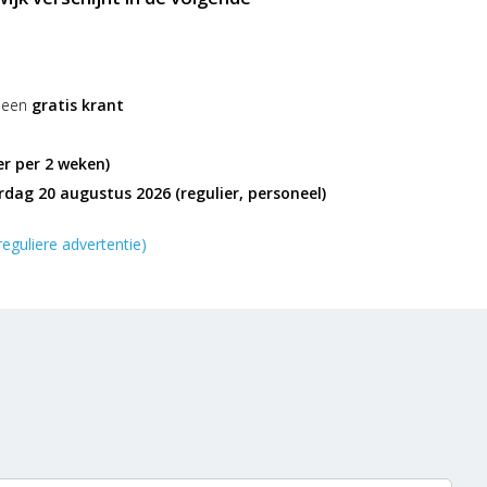
lijke kortingen van de Advertentiegroothandel.
in De Uitstraling was nog nooit zo goedkoop en
s een
gratis krant
er per 2 weken)
dag 20 augustus 2026 (regulier, personeel)
reguliere advertentie)