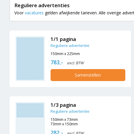
Reguliere advertenties
Voor
vacatures
gelden afwijkende tarieven. Alle overige adverte
1/1 pagina
Reguliere advertentie
150mm x 225mm
783,-
excl. BTW
Samenstellen
1/3 pagina
Reguliere advertentie
150mm x 73mm
73mm x 150mm
282,-
excl. BTW