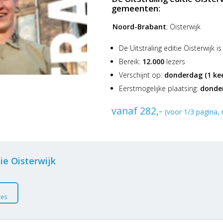
kunt u profiteren van de aantrekke
gemeenten:
Het plaatsen van een advertentie 
Noord-Brabant
:
Oisterwijk
gemakkelijk!
De Uitstraling editie Oisterwijk i
Bereik:
12.000
lezers
Verschijnt op:
donderdag
(1 ke
Eerstmogelijke plaatsing:
donder
vanaf 282,-
(voor 1/3 pagina, 
ie Oisterwijk
res