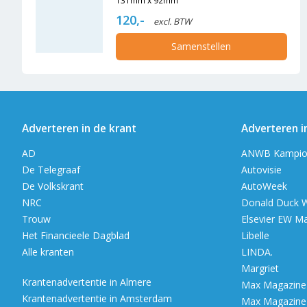
120,-
excl. BTW
Samenstellen
Adverteren in de krant
Adverteren i
AD
ANWB Kampio
De Telegraaf
Autovisie
De Volkskrant
AutoWeek
NRC
Donald Duck 
Trouw
Elsevier EW M
Het Financieele Dagblad
Libelle
Alle kranten
LINDA.
Margriet
Krantenadvertentie in Almere
Max Magazine (
Krantenadvertentie in Amsterdam
Max Magazine (