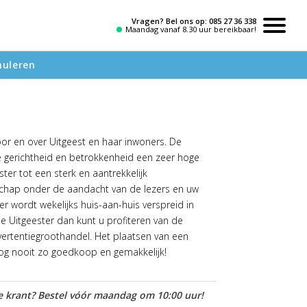
Vragen? Bel ons op:
085 27 36 338
Maandag vanaf 8.30 uur bereikbaar!
nuleren
oor en over Uitgeest en haar inwoners. De
le gerichtheid en betrokkenheid een zeer hoge
ter tot een sterk en aantrekkelijk
hap onder de aandacht van de lezers en uw
r wordt wekelijks huis-aan-huis verspreid in
 De Uitgeester dan kunt u profiteren van de
vertentiegroothandel. Het plaatsen van een
nog nooit zo goedkoop en gemakkelijk!
 krant? Bestel vóór maandag om 10:00 uur!