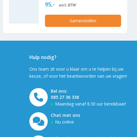
95,-
excl. BTW
Samenstellen
Hulp nodig?
Ons team zit voor u klaar om u te helpen bij uw
keuze, of voor het beantwoorden van uw vragen!
Bel ons:
085 27 36 338
Maandag vanaf 8.30 uur bereikbaar!
Chat met ons
Nu online