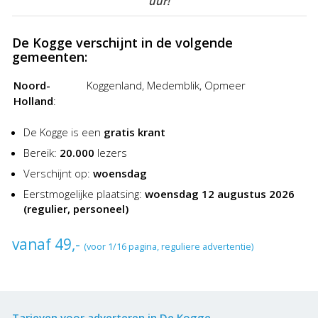
uur!
aantrekkelijke kortingen van de Advertentiegroothandel. Het
plaatsen van een advertentie in De Kogge was nog nooit zo
De Kogge verschijnt in de volgende
goedkoop en gemakkelijk!
gemeenten:
Noord-
Koggenland, Medemblik, Opmeer
Holland
:
De Kogge is een
gratis krant
Bereik:
20.000
lezers
Verschijnt op:
woensdag
Eerstmogelijke plaatsing:
woensdag 12 augustus 2026
(regulier, personeel)
vanaf 49,-
(voor 1/16 pagina, reguliere advertentie)
Tarieven voor adverteren in De Kogge