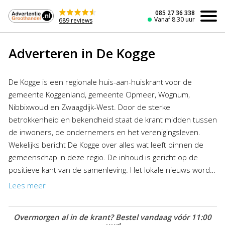
Naar
de
085 27 36 338
Vanaf 8.30 uur
689 reviews
inhoud
Adverteren in De Kogge
De Kogge is een regionale huis-aan-huiskrant voor de
gemeente Koggenland, gemeente Opmeer, Wognum,
Nibbixwoud en Zwaagdijk-West. Door de sterke
betrokkenheid en bekendheid staat de krant midden tussen
de inwoners, de ondernemers en het verenigingsleven.
Wekelijks bericht De Kogge over alles wat leeft binnen de
gemeenschap in deze regio. De inhoud is gericht op de
positieve kant van de samenleving. Het lokale nieuws wordt
verzorgd door de lezers en adverteerders in samenwerking
Lees meer
met enthousiaste fotografen. Het nieuws wordt aangevuld
met wekelijkse en maandelijkse columns en rubrieken. Wilt u
Overmorgen al in de krant? Bestel vandaag vóór 11:00
adverteren in De Kogge dan kunt u profiteren van de