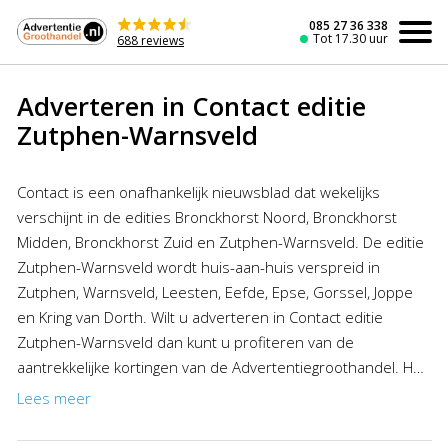
Naar
de
085 27 36 338
Tot 17.30 uur
688 reviews
inhoud
Adverteren in Contact editie
Zutphen-Warnsveld
Contact is een onafhankelijk nieuwsblad dat wekelijks
verschijnt in de edities Bronckhorst Noord, Bronckhorst
Midden, Bronckhorst Zuid en Zutphen-Warnsveld. De editie
Zutphen-Warnsveld wordt huis-aan-huis verspreid in
Zutphen, Warnsveld, Leesten, Eefde, Epse, Gorssel, Joppe
en Kring van Dorth. Wilt u adverteren in Contact editie
Zutphen-Warnsveld dan kunt u profiteren van de
aantrekkelijke kortingen van de Advertentiegroothandel. Het
plaatsen van een advertentie in Contact was nog nooit zo
Lees meer
goedkoop en gemakkelijk!