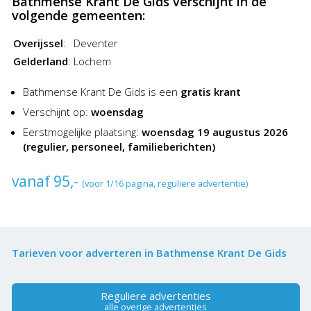
Bathmense Krant De Gids verschijnt in de
volgende gemeenten:
Overijssel
:
Deventer
Gelderland
:
Lochem
Bathmense Krant De Gids is een
gratis krant
Verschijnt op:
woensdag
Eerstmogelijke plaatsing:
woensdag 19 augustus 2026
(regulier, personeel, familieberichten)
vanaf 95,-
(voor 1/16 pagina, reguliere advertentie)
Tarieven voor adverteren in Bathmense Krant De Gids
Reguliere advertenties
alle overige advertenties