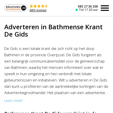
Naar
de
085 27 36 338
Tot 17.30 uur
689 reviews
inhoud
Adverteren in Bathmense Krant
De Gids
De Gids is een lokale krant die zich richt op het dorp
Bathmen in de provincie Overijssel. De Gids fungeert als
een belangrijk communicatiemiddel voor de gemeenschap
van Bathmen, waarbij het mensen informeert over wat er
speelt in hun omgeving en hen verbindt met lokale
gebeurtenissen en initiatieven. Wilt u adverteren in De Gids
dan kunt u profiteren van de aantrekkelijke kortingen van de
Advertentiegroothandel. Het plaatsen van een advertentie
in De Gids was nog nooit zo goedkoop en gemakkelijk!
Lees meer