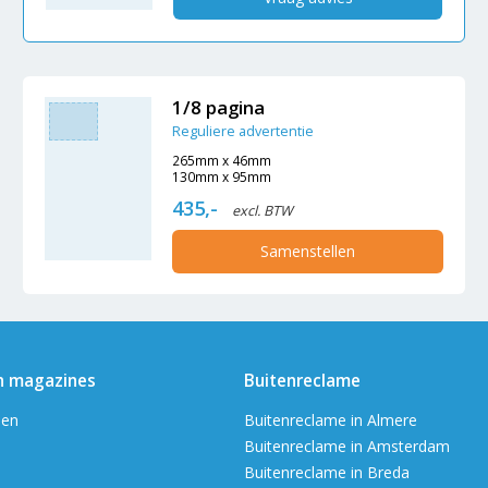
1/8 pagina
Reguliere advertentie
265mm x 46mm
130mm x 95mm
435,-
excl. BTW
Samenstellen
n magazines
Buitenreclame
en
Buitenreclame in Almere
Buitenreclame in Amsterdam
Buitenreclame in Breda