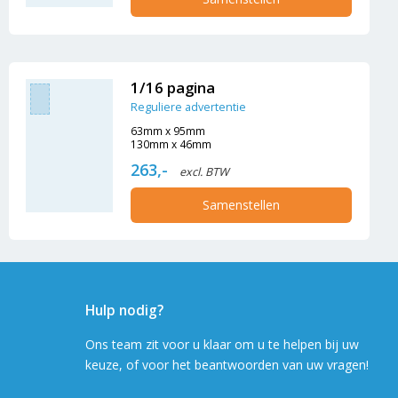
1/16 pagina
Reguliere advertentie
63mm x 95mm
130mm x 46mm
263,-
excl. BTW
Samenstellen
Hulp nodig?
Ons team zit voor u klaar om u te helpen bij uw
keuze, of voor het beantwoorden van uw vragen!