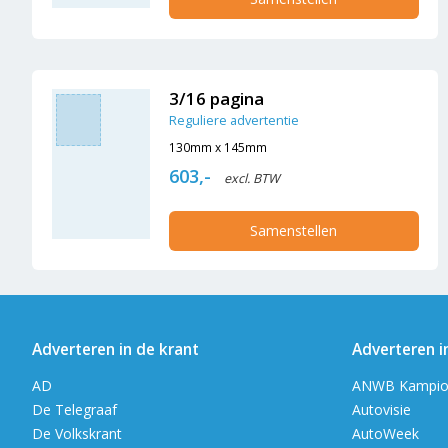
3/16 pagina
Reguliere advertentie
130mm x 145mm
603,-
excl. BTW
Samenstellen
Adverteren in de krant
Adverteren i
AD
ANWB Kampio
De Telegraaf
Autovisie
De Volkskrant
AutoWeek