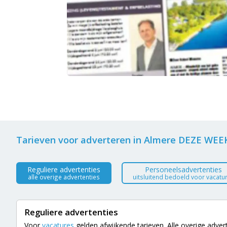
Tarieven voor adverteren in Almere DEZE WEE
Reguliere advertenties
Personeelsadvertenties
alle overige advertenties
uitsluitend bedoeld voor vacatu
Reguliere advertenties
Voor
vacatures
gelden afwijkende tarieven. Alle overige adverte