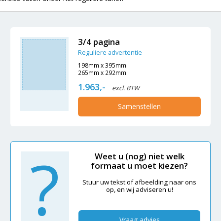
3/4 pagina
Reguliere advertentie
198mm x 395mm
265mm x 292mm
1.963,-
excl. BTW
Samenstellen
?
Weet u (nog) niet welk
formaat u moet kiezen?
Stuur uw tekst of afbeelding naar ons
op, en wij adviseren u!
Vraag advies