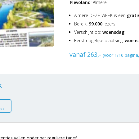
Flevoland
:
Almere
Almere DEZE WEEK is een
grati
Bereik:
99.000
lezers
Verschijnt op:
woensdag
Eerstmogelijke plaatsing:
woensd
vanaf 263,-
(voor 1/16 pagina,
K
res
nties vallen onder het reguliere tarief.