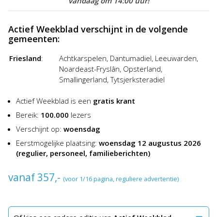
vandaag om 14:00 uur!
Wilt u adverteren in alle edities dan kunt u profiteren van de
aantrekkelijke kortingen van de Advertentiegroothandel. Het
Actief Weekblad verschijnt in de volgende
plaatsen van een advertentie in Actief Weekblad was nog
gemeenten:
nooit zo goedkoop en gemakkelijk!
Friesland
:
Achtkarspelen, Dantumadiel, Leeuwarden,
Noardeast-Fryslân, Opsterland,
Smallingerland, Tytsjerksteradiel
Actief Weekblad is een
gratis krant
Bereik:
100.000
lezers
Verschijnt op:
woensdag
Eerstmogelijke plaatsing:
woensdag 12 augustus 2026
(regulier, personeel, familieberichten)
vanaf 357,-
(voor 1/16 pagina, reguliere advertentie)