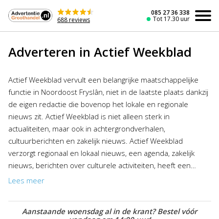
Naar
de
085 27 36 338
Tot 17.30 uur
688 reviews
inhoud
Adverteren in Actief Weekblad
Actief Weekblad vervult een belangrijke maatschappelijke
functie in Noordoost Fryslân, niet in de laatste plaats dankzij
de eigen redactie die bovenop het lokale en regionale
nieuws zit. Actief Weekblad is niet alleen sterk in
actualiteiten, maar ook in achtergrondverhalen,
cultuurberichten en zakelijk nieuws. Actief Weekblad
verzorgt regionaal en lokaal nieuws, een agenda, zakelijk
nieuws, berichten over culturele activiteiten, heeft een
uitgebreid sportoverzicht en biedt gemeentelijk en
Lees meer
provinciaal nieuws. Het sterke inhoudelijke karakter van de
krant zorgt ervoor dat deze trouw gelezen wordt. Actief
Aanstaande woensdag al in de krant? Bestel vóór
Weekblad verschijnt in de edities Noord, Midden en Zuid.