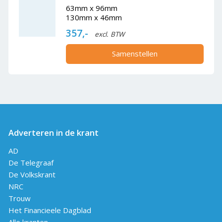
63mm x 96mm
130mm x 46mm
357,-
excl. BTW
Samenstellen
Adverteren in de krant
AD
De Telegraaf
De Volkskrant
NRC
Trouw
Het Financieele Dagblad
Alle kranten